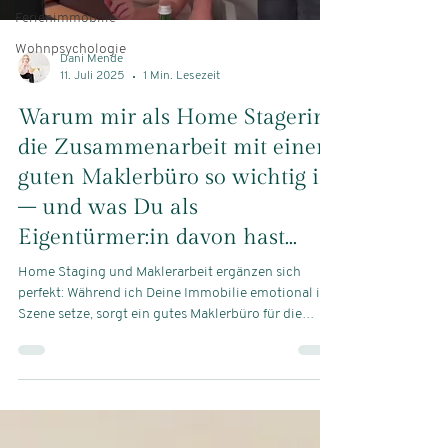
Ferienimmobilie
Wohnpsychologie
Dani Mende
11. Juli 2025
1 Min. Lesezeit
Warum mir als Home Stagerin
die Zusammenarbeit mit einem
guten Maklerbüro so wichtig ist
– und was Du als
Eigentürmer:in davon hast...
Home Staging und Maklerarbeit ergänzen sich
perfekt: Während ich Deine Immobilie emotional in
Szene setze, sorgt ein gutes Maklerbüro für die
passende Vermarktung. Diese Kombination macht
den Verkaufsprozess effizienter, ansprechender –
und erfolgreicher. Du willst Deine Immobilie
bestmöglich präsentieren und verkaufen? Dann lass
uns darüber sprechen, wie wir gemeinsam das Beste
herausholen!