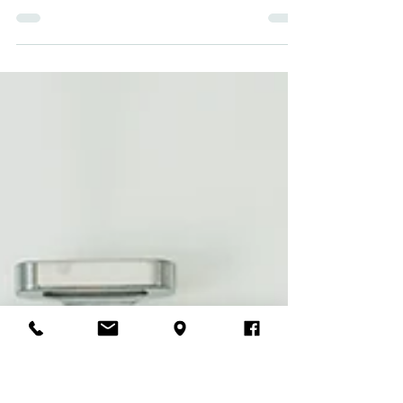
den Immobilienverkauf
Stell dir vor, du betrittst eine Immobilie und wirst
augenblicklich von einer positiven Atmosphäre
umarmt, die deine Sinne beflügelt und...