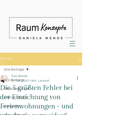
Beitrag
Alle Beiträge
Dani Mende
Alle Beiträge
5. Feb. 2025
1 Min. Lesezeit
Die 5 größten Fehler bei
Veranstaltungen
der Einrichtung von
Interior Design
Ferienwohnungen - und
Newsletter