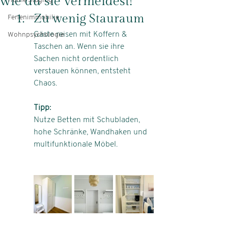
wie du sie vermeidest!
Home Staging
Zu wenig Stauraum
Ferienimmobilie
Gäste reisen mit Koffern & 
Wohnpsychologie
Taschen an. Wenn sie ihre 
Sachen nicht ordentlich 
verstauen können, entsteht 
Chaos.
Tipp:
Nutze Betten mit Schubladen, 
hohe Schränke, Wandhaken und 
multifunktionale Möbel.