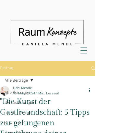
Beitrag
Alle Beiträge
Dani Mende
Alle Beiträge
18. März 2024
1 Min. Lesezeit
"Die Kunst der
Veranstaltungen
Gastfreundschaft: 5 Tipps
Interior Design
zur gelungenen
Newsletter