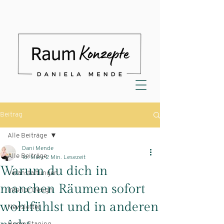
Beitrag
Alle Beiträge
Dani Mende
Alle Beiträge
16. März
2 Min. Lesezeit
Warum du dich in
Veranstaltungen
manchen Räumen sofort
Interior Design
wohlfühlst und in anderen
Newsletter