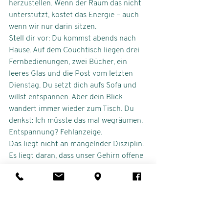
herzustellen. Wenn der Raum das nicht 
unterstützt, kostet das Energie – auch 
wenn wir nur darin sitzen.
Stell dir vor: Du kommst abends nach 
Hause. Auf dem Couchtisch liegen drei 
Fernbedienungen, zwei Bücher, ein 
leeres Glas und die Post vom letzten 
Dienstag. Du setzt dich aufs Sofa und 
willst entspannen. Aber dein Blick 
wandert immer wieder zum Tisch. Du 
denkst: Ich müsste das mal wegräumen. 
Entspannung? Fehlanzeige.
Das liegt nicht an mangelnder Disziplin. 
Es liegt daran, dass unser Gehirn offene 
Aufgaben registriert und festhält, auch 
wenn wir das nicht wollen.
Ordnung im Raum schließt diese 
offenen Schleifen. Das bedeutet nicht, 
dass alles steril und leer sein muss. Es 